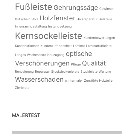
Fußleiste
Gehrungssäge
Gewinner
Holzfenster
Gutschein
Holz
Holzreparatur
Holzteile
Innenraumgestaltung
Instandsetzung
Kernsockelleiste
Kundenbewertungen
Kundenstimmen
Kundenzufriedenheit
Laminat
Laminatfußleiste
optische
Langes Wochenende
Neuzugang
Verschönerungen
Qualität
Pflege
Renovierung
Reparatur
Stuckdeckenleiste
Stuckleiste
Wartung
Wasserschaden
wintermaler
Zerstörte Holzteile
Zierleiste
MALERTEST