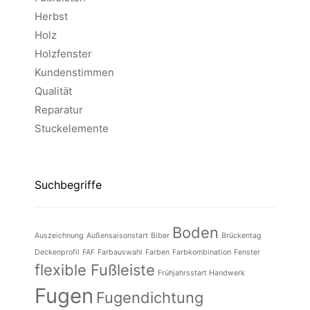
Herbst
Holz
Holzfenster
Kundenstimmen
Qualität
Reparatur
Stuckelemente
Suchbegriffe
Boden
Auszeichnung
Außensaisonstart
Biber
Brückentag
Deckenprofil
FAF
Farbauswahl
Farben
Farbkombination
Fenster
flexible Fußleiste
Frühjahrsstart Handwerk
Fugen
Fugendichtung