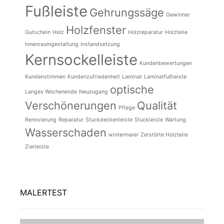
Fußleiste
Gehrungssäge
Gewinner
Holzfenster
Gutschein
Holz
Holzreparatur
Holzteile
Innenraumgestaltung
Instandsetzung
Kernsockelleiste
Kundenbewertungen
Kundenstimmen
Kundenzufriedenheit
Laminat
Laminatfußleiste
optische
Langes Wochenende
Neuzugang
Verschönerungen
Qualität
Pflege
Renovierung
Reparatur
Stuckdeckenleiste
Stuckleiste
Wartung
Wasserschaden
wintermaler
Zerstörte Holzteile
Zierleiste
MALERTEST