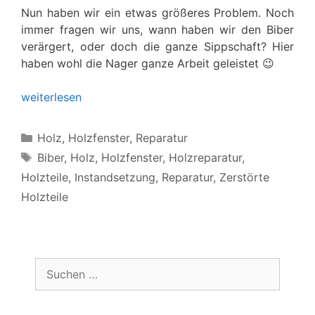
Nun haben wir ein etwas größeres Problem. Noch
immer fragen wir uns, wann haben wir den Biber
verärgert, oder doch die ganze Sippschaft? Hier
haben wohl die Nager ganze Arbeit geleistet 😉
weiterlesen
Kategorien
Holz
,
Holzfenster
,
Reparatur
Schlagwörter
Biber
,
Holz
,
Holzfenster
,
Holzreparatur
,
Holzteile
,
Instandsetzung
,
Reparatur
,
Zerstörte
Holzteile
Suchen
nach: