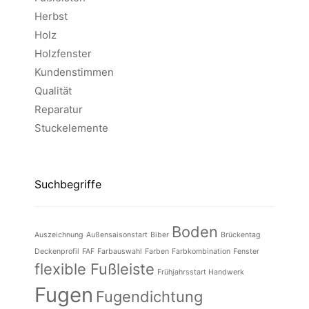
Herbst
Holz
Holzfenster
Kundenstimmen
Qualität
Reparatur
Stuckelemente
Suchbegriffe
Boden
Auszeichnung
Außensaisonstart
Biber
Brückentag
Deckenprofil
FAF
Farbauswahl
Farben
Farbkombination
Fenster
flexible Fußleiste
Frühjahrsstart Handwerk
Fugen
Fugendichtung