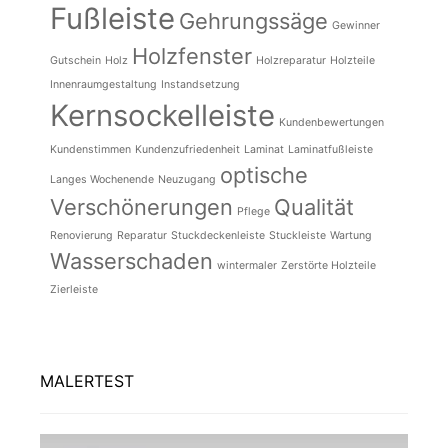
Fußleiste
Gehrungssäge
Gewinner
Holzfenster
Gutschein
Holz
Holzreparatur
Holzteile
Innenraumgestaltung
Instandsetzung
Kernsockelleiste
Kundenbewertungen
Kundenstimmen
Kundenzufriedenheit
Laminat
Laminatfußleiste
optische
Langes Wochenende
Neuzugang
Verschönerungen
Qualität
Pflege
Renovierung
Reparatur
Stuckdeckenleiste
Stuckleiste
Wartung
Wasserschaden
wintermaler
Zerstörte Holzteile
Zierleiste
MALERTEST