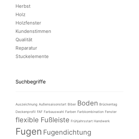
Herbst
Holz
Holzfenster
Kundenstimmen
Qualität
Reparatur
Stuckelemente
Suchbegriffe
Boden
Auszeichnung
Außensaisonstart
Biber
Brückentag
Deckenprofil
FAF
Farbauswahl
Farben
Farbkombination
Fenster
flexible Fußleiste
Frühjahrsstart Handwerk
Fugen
Fugendichtung