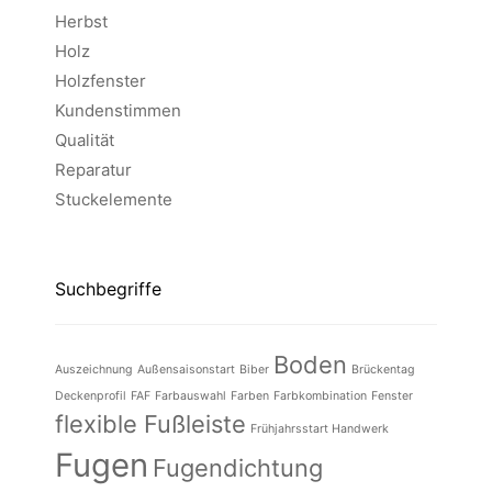
Herbst
Holz
Holzfenster
Kundenstimmen
Qualität
Reparatur
Stuckelemente
Suchbegriffe
Boden
Auszeichnung
Außensaisonstart
Biber
Brückentag
Deckenprofil
FAF
Farbauswahl
Farben
Farbkombination
Fenster
flexible Fußleiste
Frühjahrsstart Handwerk
Fugen
Fugendichtung