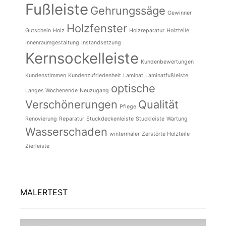
Fußleiste
Gehrungssäge
Gewinner
Holzfenster
Gutschein
Holz
Holzreparatur
Holzteile
Innenraumgestaltung
Instandsetzung
Kernsockelleiste
Kundenbewertungen
Kundenstimmen
Kundenzufriedenheit
Laminat
Laminatfußleiste
optische
Langes Wochenende
Neuzugang
Verschönerungen
Qualität
Pflege
Renovierung
Reparatur
Stuckdeckenleiste
Stuckleiste
Wartung
Wasserschaden
wintermaler
Zerstörte Holzteile
Zierleiste
MALERTEST